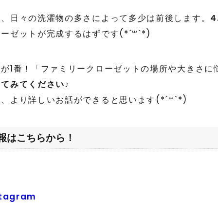
量、日々の洗濯物の多さによって多少は前後します。
ゼットが完成するはずです(*´꒳`*)
が1番！「ファミリークローゼットの場所や大きさに
来てみてください
♪
より詳しいお話ができると思います(*´꒳`*)
報はこちらから！
例
agram