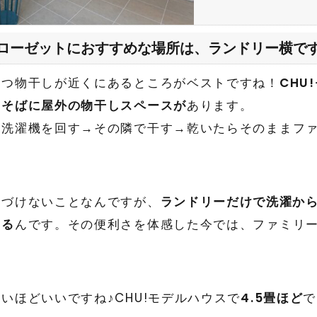
ローゼットにおすすめな場所
は、
ランドリー横
です
かつ物干しが近くにあるところがベストですね！
CHU
ぐそばに屋外の物干しスペースが
あります。
→洗濯機を回す→その隣で干す→乾いたらそのままフ
気づけないことなんですが、
ランドリーだけで洗濯か
減る
んです。その便利さを体感した今では、ファミリ
！
いほどいいですね♪CHU!モデルハウスで
4.5畳ほど
で