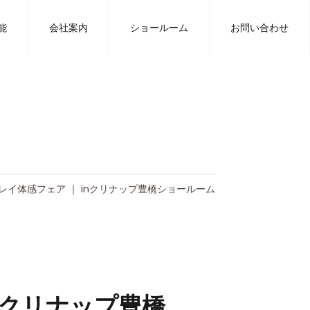
タツミハウジングの注文住宅に関するお知らせ・イベント
＼キレイ体感フェアinクリナップ豊橋ショールーム／
能
会社案内
ショールーム
お問い合わせ
レイ体感フェア ｜ inクリナップ豊橋ショールーム
nクリナップ豊橋