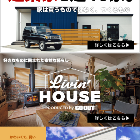
の履歴，検索した検索キーワード，利用日時，利用
方法，利用環境（携帯端末を通じてご利用の場合の
当該端末の通信状態，利用に際しての各種設定情報
なども含みます），IPアドレス，クッキー情報，位置
情報，端末の個体識別情報などの履歴情報および特
性情報を，ユーザーが当社や提携先のサービスを利
用しまたはページを閲覧する際に収集します。
第３条（個人情報を収集・利用する目的）
当社が個人情報を収集・利用する目的は，以下のと
おりです。
（1）ユーザーに自分の登録情報の閲覧や修正，利用
状況の閲覧を行っていただくために，氏名，住所，
連絡先，支払方法などの登録情報，利用されたサー
ビスや購入された商品，およびそれらの代金などに
関する情報を表示する目的
（2）ユーザーにお知らせや連絡をするためにメール
アドレスを利用する場合やユーザーに商品を送付し
たり必要に応じて連絡したりするため，氏名や住所