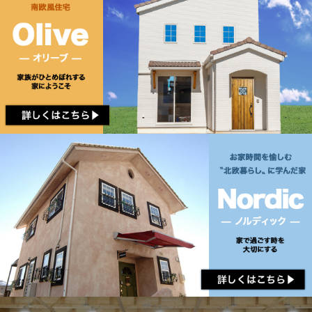
などの連絡先情報を利用する目的
（3）ユーザーの本人確認を行うために，氏名，生年
月日，住所，電話番号，銀行口座番号，クレジット
カード番号，運転免許証番号，配達証明付き郵便の
到達結果などの情報を利用する目的
（4）ユーザーに代金を請求するために，購入された
商品名や数量，利用されたサービスの種類や期間，
回数，請求金額，氏名，住所，銀行口座番号やクレ
ジットカード番号などの支払に関する情報などを利
用する目的
（5）ユーザーが簡便にデータを入力できるようにす
るために，当社に登録されている情報を入力画面に
表示させたり，ユーザーのご指示に基づいて他のサ
ービスなど（提携先が提供するものも含みます）に
転送したりする目的
（6）代金の支払を遅滞したり第三者に損害を発生さ
せたりするなど，本サービスの利用規約に違反した
ユーザーや，不正・不当な目的でサービスを利用し
ようとするユーザーの利用をお断りするために，利