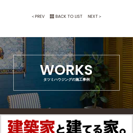
プライバシー情報のうち「履歴情報および特性情
報」とは，上記に定める「個人情報」以外のものを
＜
PREV
BACK TO LIST
NEXT
＞
いい，ご利用いただいたサービスやご購入いただい
た商品，ご覧になったページや広告の履歴，ユーザ
ーが検索された検索キーワード，ご利用日時，ご利
用の方法，ご利用環境，郵便番号や性別，職業，年
齢，ユーザーのIPアドレス，クッキー情報，位置情
報，端末の個体識別情報などを指します。
第２条（プライバシー情報の収集方法）
WORKS
当社は，ユーザーが利用登録をする際に氏名，生年
月日，住所，電話番号，メールアドレス，銀行口座
タツミハウジングの施工事例
番号，クレジットカード番号，運転免許証番号など
の個人情報をお尋ねすることがあります。また，ユ
ーザーと提携先などとの間でなされたユーザーの個
人情報を含む取引記録や，決済に関する情報を当社
の提携先（情報提供元，広告主，広告配信先などを
含みます。以下，｢提携先｣といいます。）などから
収集することがあります。
当社は，ユーザーについて，利用したサービスやソ
フトウエア，購入した商品，閲覧したページや広告