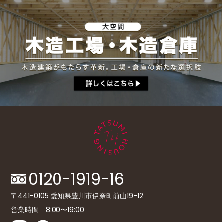
用態様，氏名や住所など個人を特定するための情報
を利用する目的
（7）ユーザーからのお問い合わせに対応するため
に，お問い合わせ内容や代金の請求に関する情報な
ど当社がユーザーに対してサービスを提供するにあ
たって必要となる情報や，ユーザーのサービス利用
状況，連絡先情報などを利用する目的
（8）上記の利用目的に付随する目的
第４条（個人情報の第三者提供）
当社は，次に掲げる場合を除いて，あらかじめユー
ザーの同意を得ることなく，第三者に個人情報を提
供することはありません。ただし，個人情報保護法
その他の法令で認められる場合を除きます。
0120-1919-16
（1）法令に基づく場合
（2）人の生命，身体または財産の保護のために必要
〒441-0105 愛知県豊川市伊奈町前山19-12
がある場合であって，本人の同意を得ることが困難
営業時間 8:00〜19:00
であるとき