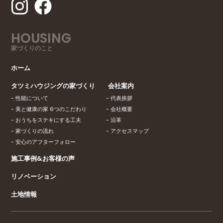
（3）公衆衛生の向上または児童の健全な育成の推進
のために特に必要がある場合であって，本人の同意
を得ることが困難であるとき
HOUSING
（4）国の機関もしくは地方公共団体またはその委託
家づくりのこと
を受けた者が法令の定める事務を遂行することに対
して協力する必要がある場合であって，本人の同意
ホーム
を得ることにより当該事務の遂行に支障を及ぼすお
タツミハウジングの家づくり
会社案内
それがあるとき
性能について
代表挨拶
（5）予め次の事項を告知あるいは公表をしている場
美と健康の家 6つのこだわり
会社概要
合
おうちをステキにする工夫
沿革
家づくりの流れ
アクセスマップ
利用目的に第三者への提供を含むこと
安心のアフターフォロー
第三者に提供されるデータの項目
施工事例&お客様の声
第三者への提供の手段または方法
リノベーション
本人の求めに応じて個人情報の第三者への提供を停
土地情報
止すること
前項の定めにかかわらず，次に掲げる場合は第三者