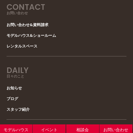
には該当しないものとします。
CONTACT
（1）当社が利用目的の達成に必要な範囲内において
お問い合わせ
個人情報の取扱いの全部または一部を委託する場合
お問い合わせ&資料請求
（2）合併その他の事由による事業の承継に伴って個
人情報が提供される場合
モデルハウス&ショールーム
（3）個人情報を特定の者との間で共同して利用する
レンタルスペース
場合であって，その旨並びに共同して利用される個
人情報の項目，共同して利用する者の範囲，利用す
る者の利用目的および当該個人情報の管理について
DAILY
責任を有する者の氏名または名称について，あらか
じめ本人に通知し，または本人が容易に知り得る状
日々のこと
態に置いているとき
お知らせ
第５条（個人情報の開示）
ブログ
当社は，本人から個人情報の開示を求められたとき
は，本人に対し，遅滞なくこれを開示します。ただ
スタッフ紹介
し，開示することにより次のいずれかに該当する場
合は，その全部または一部を開示しないこともあ
り，開示しない決定をした場合には，その旨を遅滞
モデルハウス
イベント
相談会
お問い合わせ